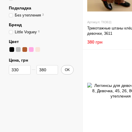
Подкладка
Без утепления
3
Артикул: ТК3611
Бренд
Трикотажные штаны клё
Little Voguey
6
девочки, 3611
Цвет
380 грн
Цена, грн
От Цена, грн
До Цена, грн
OK