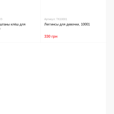
/3
Артикул: ТК10001
 штаны клёш для
Леггинсы для девочки, 10001
0
330 грн