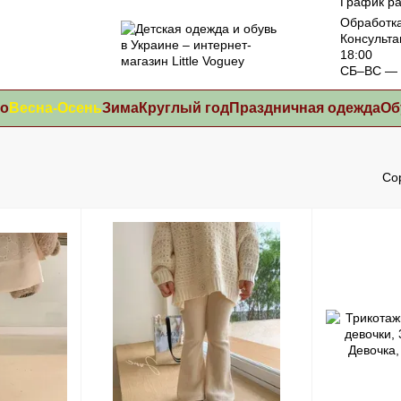
График ра
Обработка
Консульта
18:00
СБ–ВС — 
то
Весна-Осень
Зима
Круглый год
Праздничная одежда
Об
Со