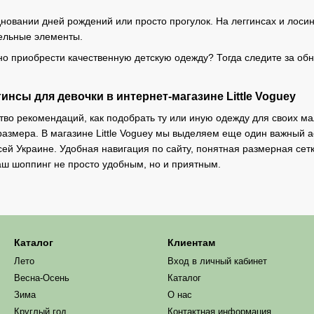
здновании дней рождений или просто прогулок. На леггинсах и лос
тельные элементы.
о приобрести качественную детскую одежду? Тогда следите за об
инсы для девочки в интернет-магазине Little Voguey
тво рекомендаций, как подобрать ту или иную одежду для своих м
 размера. В магазине Little Voguey мы выделяем еще один важный а
всей Украине. Удобная навигация по сайту, понятная размерная сет
аш шоппинг не просто удобным, но и приятным.
Каталог
Клиентам
Лето
Вход в личный кабинет
Весна-Осень
Каталог
Зима
О нас
Круглый год
Контактная информация