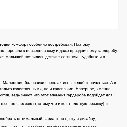
егодня комфорт особенно востребован. Поэтому
ьно перешли к повседневному и даже праздничному гардеробу.
 для малышей появились детские леггинсы – удобные и в
й
. Маленькие баловники очень активны и любят пачкаться. А в
только качественными, но и красивыми. Наверное, именно
отив, ведь знают, что этот элемент гардероба подойдет для:
ться, не сползают (потому что имеют плотную резинку) и
одобрать оптимальный вариант по цвету и дизайну;
ичины те же – удобство, комфорт, простота в уходе.