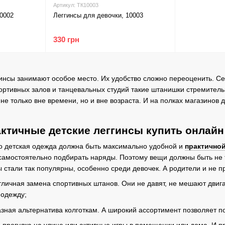
Артикул: ТК10003
10002
Леггинсы для девочки, 10003
330 грн
инсы занимают особое место. Их удобство сложно переоценить. С
портивных залов и танцевальных студий такие штанишки стремител
 не только вне времени, но и вне возраста. И на полках магазинов
ктичные детские леггинсы купить онлайн
то детская одежда должна быть максимально удобной и
практично
самостоятельно подбирать наряды. Поэтому вещи должны быть не 
 стали так популярны, особенно среди девочек. А родители и не пр
отличная замена спортивных штанов. Они не давят, не мешают двига
 одежду;
зная альтернатива колготкам. А широкий ассортимент позволяет п
о прогулка на улице или активные игры в помещении или дома. И пр