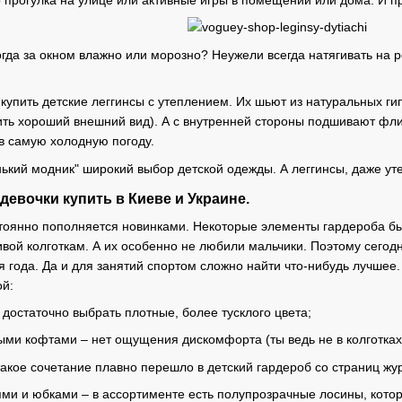
когда за окном влажно или морозно? Неужели всегда натягивать на
 купить детские леггинсы с утеплением. Их шьют из натуральных 
ить хороший внешний вид). А с внутренней стороны подшивают флис
 в самую холодную погоду.
ький модник" широкий выбор детской одежды. А леггинсы, даже уте
девочки купить в Киеве и Украине.
тоянно пополняется новинками. Некоторые элементы гардероба бы
вой колготкам. А их особенно не любили мальчики. Поэтому сегод
 года. Да и для занятий спортом сложно найти что-нибудь лучшее.
ой:
достаточно выбрать плотные, более тусклого цвета;
ми кофтами – нет ощущения дискомфорта (ты ведь не в колготках)
акое сочетание плавно перешло в детский гардероб со страниц жу
ми и юбками – в ассортименте есть полупрозрачные лосины, котор