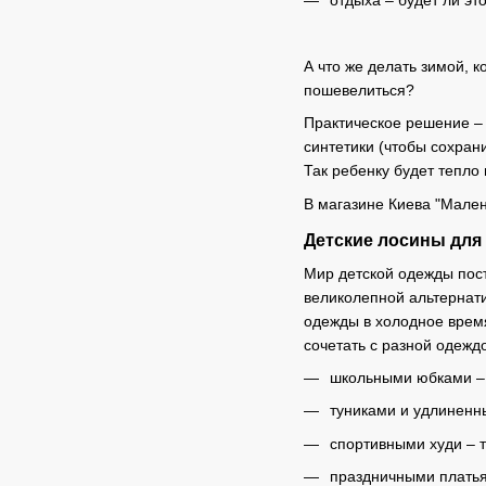
А что же делать зимой, 
пошевелиться?
Практическое решение –
синтетики (чтобы сохран
Так ребенку будет тепло
В магазине Киева "Мален
Детские лосины для 
Мир детской одежды пос
великолепной альтернати
одежды в холодное время
сочетать с разной одежд
школьными юбками – 
туниками и удлиненны
спортивными худи – т
праздничными платья