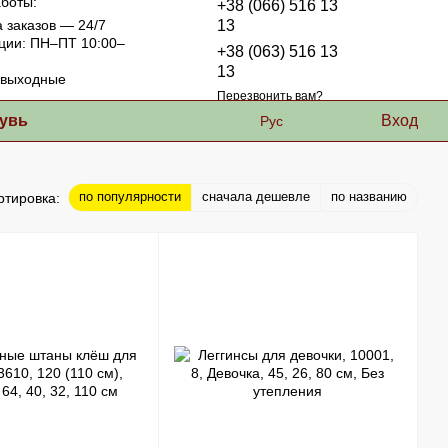
боты:
+38 (066) 516 13
 заказов — 24/7
13
ции: ПН–ПТ 10:00–
+38 (063) 516 13
13
выходные
Перезвонить вам?
увь
Вход
Рус
по популярности
сначала дешевле
по названию
ртировка: