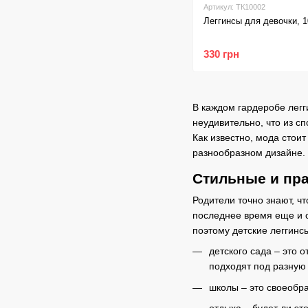
Артикул: ТК10002
Леггинсы для девочки, 
330 грн
В каждом гардеробе легг
неудивительно, что из с
Как известно, мода стоит
разнообразном дизайне.
Стильные и пра
Родители точно знают, ч
последнее время еще и 
поэтому детские леггинсы
детского сада – это 
подходят под разную
школы – это своеобра
отдыха – будет ли эт