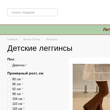
Перейти к основному контенту
Ле
Главная
Весна-Осень
Леггинсы
Детские леггинсы
Пол
Девочка
6
Примерный рост, см
80 см
3
86 см
3
92 см
4
98 см
4
104 см
1
110 см
3
116 см
3