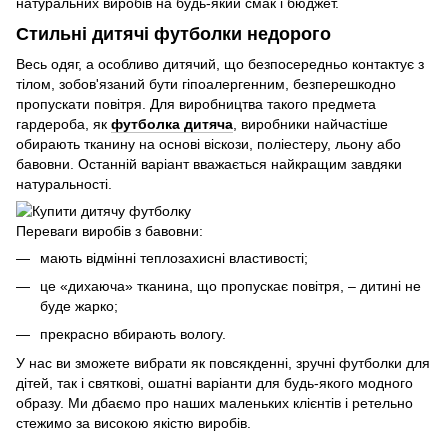
натуральних виробів на будь-який смак і бюджет.
Стильні дитячі футболки недорого
Весь одяг, а особливо дитячий, що безпосередньо контактує з
тілом, зобов'язаний бути гіпоалергенним, безперешкодно
пропускати повітря. Для виробництва такого предмета
гардероба, як
футболка дитяча
, виробники найчастіше
обирають тканину на основі віскози, поліестеру, льону або
бавовни. Останній варіант вважається найкращим завдяки
натуральності.
Переваги виробів з бавовни:
мають відмінні теплозахисні властивості;
це «дихаюча» тканина, що пропускає повітря, – дитині не
буде жарко;
прекрасно вбирають вологу.
У нас ви зможете вибрати як повсякденні, зручні футболки для
дітей, так і святкові, ошатні варіанти для будь-якого модного
образу. Ми дбаємо про наших маленьких клієнтів і ретельно
стежимо за високою якістю виробів.