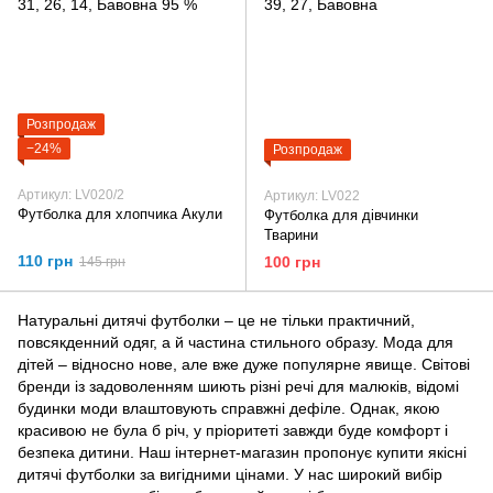
Розпродаж
−24%
Розпродаж
Артикул: LV020/2
Артикул: LV022
Футболка для хлопчика Акули
Футболка для дівчинки
Тварини
110 грн
100 грн
145 грн
Натуральні дитячі футболки – це не тільки практичний,
повсякденний одяг, а й частина стильного образу. Мода для
дітей – відносно нове, але вже дуже популярне явище. Світові
бренди із задоволенням шиють різні речі для малюків, відомі
будинки моди влаштовують справжні дефіле. Однак, якою
красивою не була б річ, у пріоритеті завжди буде комфорт і
безпека дитини. Наш інтернет-магазин пропонує купити якісні
дитячі футболки за вигідними цінами. У нас широкий вибір