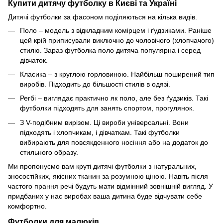
Купити дитячу футболку в Києві та Україні
Дитячі футболки за фасоном поділяються на кілька видів.
Поло – модель з відкладним комірцем і ґудзиками. Раніше
цей крій приписували виключно до чоловічого (хлопчачого)
стилю. Зараз футболка поло дитяча популярна і серед
дівчаток.
Класика – з круглою горловиною. Найбільш поширений тип
виробів. Підходить до більшості стилів в одязі.
Регбі – виглядає практично як поло, але без ґудзиків. Такі
футболки підходять для занять спортом, прогулянок.
З V-подібним вирізом. Ці вироби універсальні. Вони
підходять і хлопчикам, і дівчаткам. Такі футболки
вибирають для повсякденного носіння або на додаток до
стильного образу.
Ми пропонуємо вам круті дитячі футболки з натуральних,
зносостійких, якісних тканин за розумною ціною. Навіть після
частого прання речі будуть мати відмінний зовнішній вигляд. У
придбаних у нас виробах ваша дитина буде відчувати себе
комфортно.
Футболки для малюків