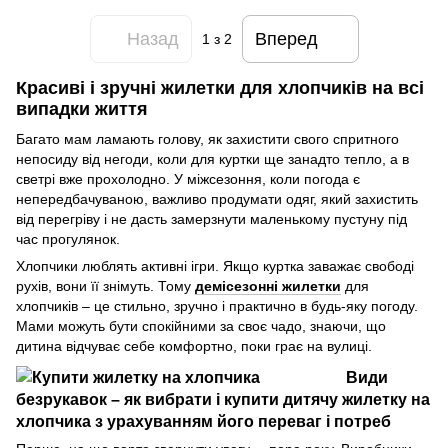
Назад
Вперед
1
з 2
Красиві і зручні жилетки для хлопчиків на всі
випадки життя
Багато мам ламають голову, як захистити свого спритного
непосиду від негоди, коли для куртки ще занадто тепло, а в
светрі вже прохолодно. У міжсезоння, коли погода є
непередбачуваною, важливо продумати одяг, який захистить
від перегріву і не дасть замерзнути маленькому пустуну під
час прогулянок.
Хлопчики люблять активні ігри. Якщо куртка заважає свободі
рухів, вони її знімуть. Тому
демісезонні жилетки
для
хлопчиків – це стильно, зручно і практично в будь-яку погоду.
Мами можуть бути спокійними за своє чадо, знаючи, що
дитина відчуває себе комфортно, поки грає на вулиці.
Види
безрукавок – як вибрати і купити дитячу жилетку на
хлопчика з урахуванням його переваг і потреб