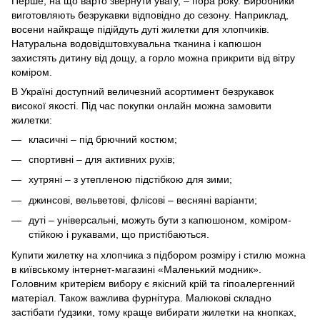
Перше, на що варто звернути увагу, – пора року. Виробники
виготовляють безрукавки відповідно до сезону. Наприклад,
восени найкраще підійдуть дуті жилетки для хлопчиків.
Натуральна водовідштовхувальна тканина і капюшон
захистять дитину від дощу, а горло можна прикрити від вітру
коміром.
В Україні доступний величезний асортимент безрукавок
високої якості. Під час покупки онлайн можна замовити
жилетки:
класичні – під брючний костюм;
спортивні – для активних рухів;
хутряні – з утепленою підстібкою для зими;
джинсові, вельветові, флісові – весняні варіанти;
дуті – універсальні, можуть бути з капюшоном, коміром-
стійкою і рукавами, що пристібаються.
Купити жилетку на хлопчика з підбором розміру і стилю можна
в київському інтернет-магазині «Маленький модник».
Головним критерієм вибору є якісний крій та гіпоалергенний
матеріал. Також важлива фурнітура. Малюкові складно
застібати ґудзики, тому краще вибирати жилетки на кнопках,