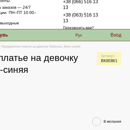
боты:
+38 (066) 516 13
 заказов — 24/7
13
ции: ПН–ПТ 10:00–
+38 (063) 516 13
13
выходные
Перезвонить вам?
увь
Вход
Рус
Праздничное платье на девочку Бабочка, бело-синяя
платье на девочку
Артикул
ВК0038/1
-синяя
В желания