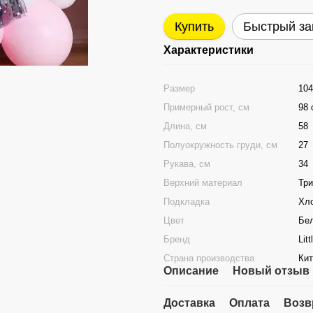
Купить
Быстрый за
Характеристики
Размер
104
Примерный рост, см
98 
Длина, см
58
Полуокружность груди, см
27
Рукава, см
34
Верхний материал
Три
Подкладка
Хл
Цвет
Бе
Бренд
Lit
Страна производства
Кит
Описание
Новый отзыв 
Доставка
Оплата
Возв