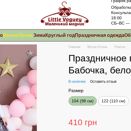
График ра
Обработка
Консульта
18:00
СБ–ВС — 
то
Весна-Осень
Зима
Круглый год
Праздничная одежда
Об
Главная
Весна-Осень
Платья
Праздничное 
Бабочка, бело
В наличии
Оставить отзыв
Размер
104 (98 см)
122 (110 см)
410 грн