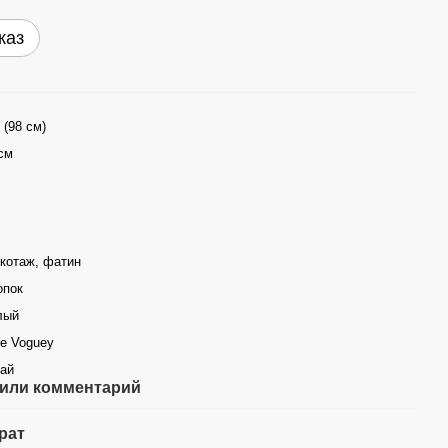
каз
 (98 см)
см
котаж, фатин
опок
лый
tle Voguey
ай
или комментарий
рат