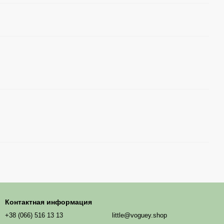
Контактная информация
+38 (066) 516 13 13
little@voguey.shop