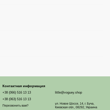
Контактная информация
+38 (066) 516 13 13
little@voguey.shop
+38 (063) 516 13 13
ул. Новое Шоссе, 14, г. Буча,
Перезвонить вам?
Киевская обл., 08292, Украина