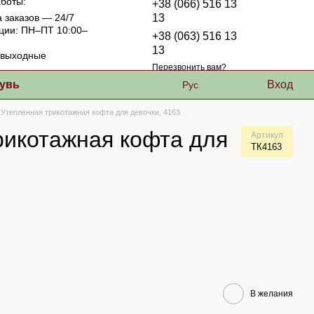
боты:
+38 (066) 516 13
 заказов — 24/7
13
ции: ПН–ПТ 10:00–
+38 (063) 516 13
13
выходные
Перезвонить вам?
увь
Вход
Рус
Утепленная трикотажная кофта для девочки, 4163
рикотажная кофта для
Артикул
ТК4163
В желания