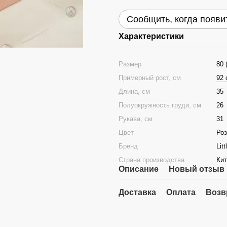
Сообщить, когда появи
Характеристики
Размер
80 
Примерный рост, см
92 
Длина, см
35
Полуокружность груди, см
26
Рукава, см
31
Цвет
Ро
Бренд
Lit
Страна производства
Кит
Описание
Новый отзыв 
Доставка
Оплата
Возв