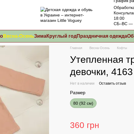
График ра
Обработка
Консульта
18:00
СБ–ВС — 
то
Весна-Осень
Зима
Круглый год
Праздничная одежда
Об
Главная
Весна-Осень
Кофты
Утепленная т
девочки, 4163
Нет в наличии
Оставить отзыв
Размер
80 (92 см)
360 грн