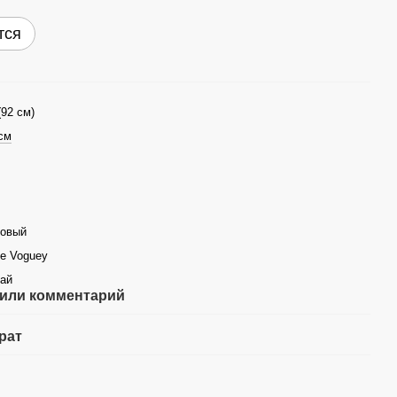
тся
(92 см)
см
зовый
tle Voguey
ай
или комментарий
рат