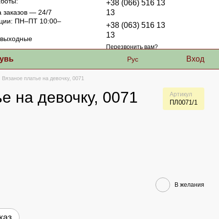
боты:
+38 (066) 516 13
 заказов — 24/7
13
ции: ПН–ПТ 10:00–
+38 (063) 516 13
13
выходные
Перезвонить вам?
увь
Вход
Рус
Вязаное платье на девочку, 0071
е на девочку, 0071
Артикул
ПЛ0071/1
В желания
каз