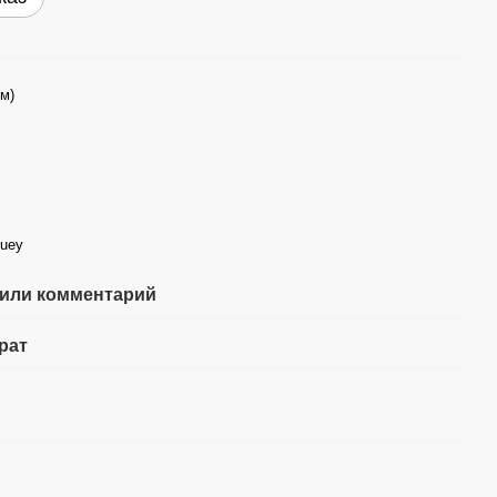
см)
guey
или комментарий
рат