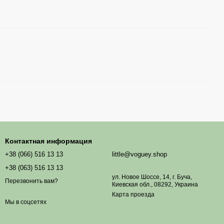
Контактная информация
+38 (066) 516 13 13
little@voguey.shop
+38 (063) 516 13 13
ул. Новое Шоссе, 14, г. Буча,
Перезвонить вам?
Киевская обл., 08292, Украина
Карта проезда
Мы в соцсетях