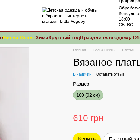
График ра
Обработка
Консульта
18:00
СБ–ВС — 
то
Весна-Осень
Зима
Круглый год
Праздничная одежда
Об
Главная
Весна-Осень
Платья
Вязаное плать
В наличии
Оставить отзыв
Размер
100 (92 см)
610 грн
Купить
Быстрый за