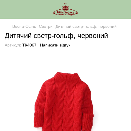
Весна-Осінь
Светри
Дитячий светр-гольф, червоний
Дитячий светр-гольф, червоний
Артикул:
ТК4067
Написати відгук