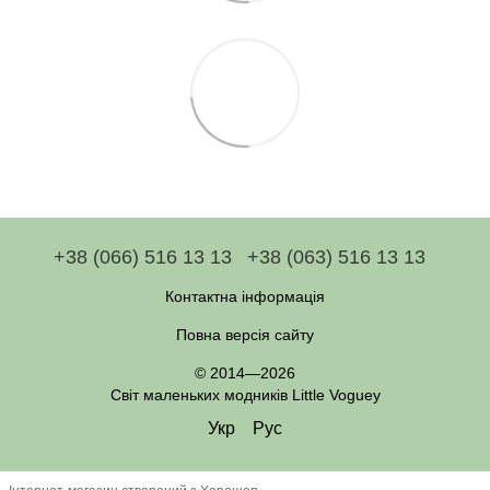
+38 (066) 516 13 13
+38 (063) 516 13 13
Контактна інформація
Повна версія сайту
© 2014—2026
Світ маленьких модників Little Voguey
Укр
Рус