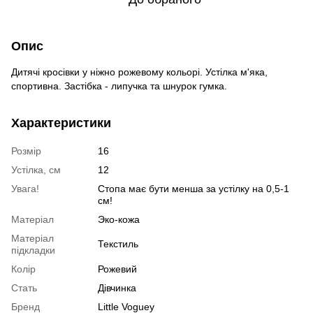
Опис
Дитячі кросівки у ніжно рожевому кольорі. Устілка м'яка,
спортивна. Застібка - липучка та шнурок гумка.
Характеристики
Розмір
16
Устілка, см
12
Увага!
Стопа має бути менша за устілку на 0,5-1
см!
Матеріал
Эко-кожа
Матеріал
Текстиль
підкладки
Колір
Рожевий
Стать
Дівчинка
Бренд
Little Voguey