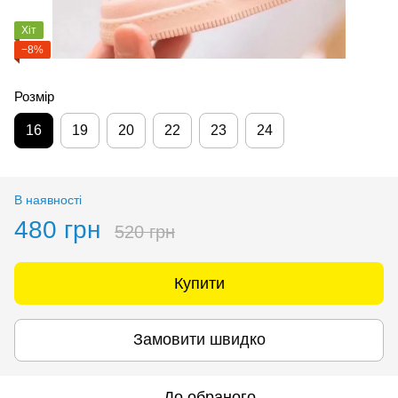
Хіт
−8%
Розмір
16
19
20
22
23
24
В наявності
480 грн
520 грн
Купити
Замовити швидко
До обраного