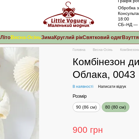
Графік ро
Обробка з
Консульта
18:00
СБ–НД — в
Літо
Весна-Осінь
Зима
Круглий рік
Святковий одяг
Взуття
Головна
Весна-Осінь
Комбінезон
Комбінезон д
Облака, 0043
В наявності
Написати відгук
Розмір
90 (86 см)
80 (80 см)
900 грн