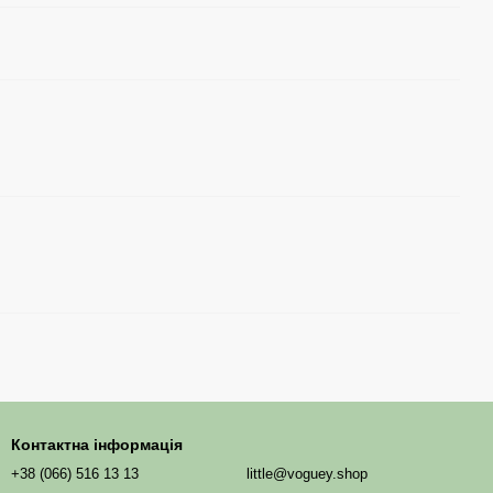
Контактна інформація
+38 (066) 516 13 13
little@voguey.shop