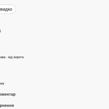
швидко
)
ава - від ворота
guey
коментар
рнення