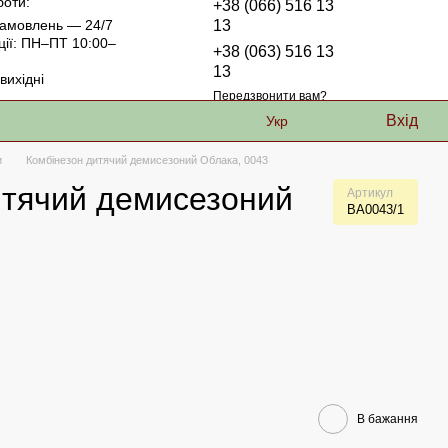
боти:
+38 (066) 516 13
амовлень — 24/7
13
ції: ПН–ПТ 10:00–
+38 (063) 516 13
13
ихідні
Передзвонити вам?
Вхід
Укр
и
Комбінезон дитячий демисезоний Облака, 0043
итячий демисезоний
Артикул
ВА0043/1
В бажання