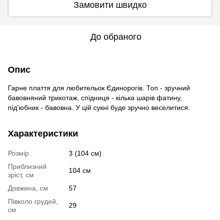
Замовити швидко
До обраного
Опис
Гарне плаття для любительок Єдинорогів. Топ - зручний
бавовняний трикотаж, спідниця - кілька шарів фатину,
під'юбник - бавовна. У цій сукні буде зручно веселитися.
Характеристики
Розмір
3 (104 см)
Приблизний
104 см
зріст, см
Довжина, см
57
Півколо грудей,
29
см