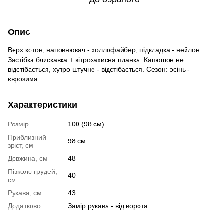
Опис
Верх котон, наповнювач - холлофайбер, підкладка - нейлон.
Застібка блискавка + вітрозахисна планка. Капюшон не
відстібається, хутро штучне - відстібається. Сезон: осінь -
єврозима.
Характеристики
Розмір
100 (98 см)
Приблизний
98 см
зріст, см
Довжина, см
48
Півколо грудей,
40
см
Рукава, см
43
Додатково
Замір рукава - від ворота