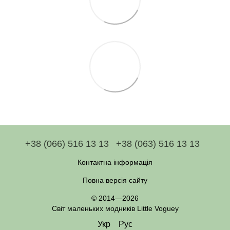
+38 (066) 516 13 13
+38 (063) 516 13 13
Контактна інформація
Повна версія сайту
© 2014—2026
Світ маленьких модників Little Voguey
Укр
Рус