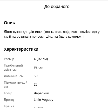
До обраного
Опис
Літня сукня для дівчинки (топ-коттон, спідниця - поліестер) у
талії на резинці з поясом. Шлапка йде у комплекті.
Характеристики
Розмір
4 (92 см)
Приблизний
92 см
зріст, см
Довжина, см
50
Півколо грудей,
28
см
Колір
Червоний
Бренд
Little Voguey
Країна
Китай