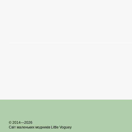
© 2014—2026
Світ маленьких модників Little Voguey