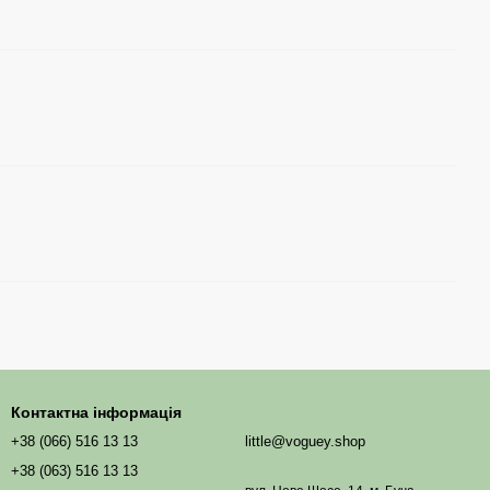
Контактна інформація
+38 (066) 516 13 13
little@voguey.shop
+38 (063) 516 13 13