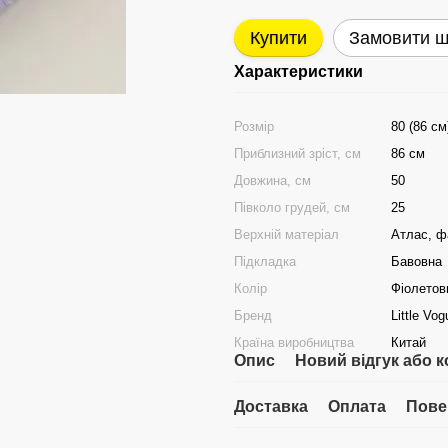
Купити
Замовити 
Характеристики
Розмір
80 (86 см
Приблизний зріст, см
86 см
Довжина, см
50
Півколо грудей, см
25
Верхній матеріал
Атлас, ф
Підкладка
Бавовна
Колір
Фіолетов
Бренд
Little Vo
Країна виробництва
Китай
Опис
Новий відгук або 
Доставка
Оплата
Пове