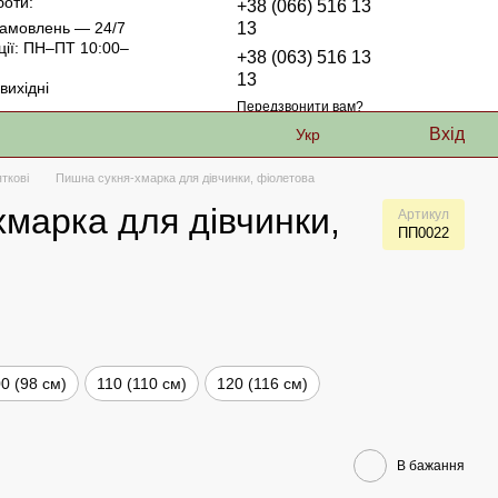
боти:
+38 (066) 516 13
амовлень — 24/7
13
ції: ПН–ПТ 10:00–
+38 (063) 516 13
13
ихідні
Передзвонити вам?
Вхід
Укр
яткові
Пишна сукня-хмарка для дівчинки, фіолетова
марка для дівчинки,
Артикул
ПП0022
0 (98 см)
110 (110 см)
120 (116 см)
В бажання