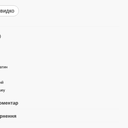
швидко
)
атин
ий
guey
коментар
рнення