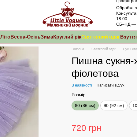
Графік ро
Обробка з
Консульта
18:00
СБ–НД — в
Літо
Весна-Осінь
Зима
Круглий рік
Святковий одяг
Взуття
Головна
Святковий одяг
Сукні св
Пишна сукня-х
фіолетова
В наявності
Написати відгук
Розмір
80 (86 см)
90 (92 см)
10
720 грн