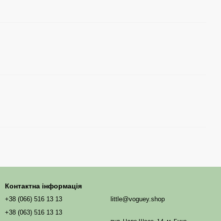
Контактна інформація
+38 (066) 516 13 13
little@voguey.shop
+38 (063) 516 13 13