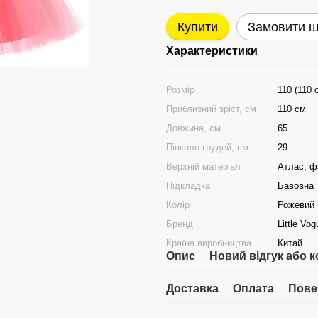
Купити
Замовити 
Характеристики
Розмір
110 (110 
Приблизний зріст, см
110 см
Довжина, см
65
Півколо грудей, см
29
Верхній матеріал
Атлас, ф
Підкладка
Бавовна
Колір
Рожевий
Бренд
Little Vo
Країна виробництва
Китай
Опис
Новий відгук або 
Доставка
Оплата
Пове