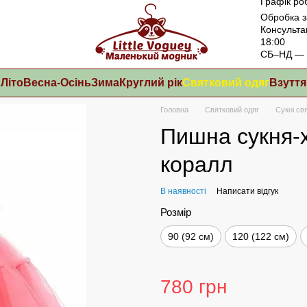
Графік ро
Обробка з
Консульта
18:00
СБ–НД — в
Літо
Весна-Осінь
Зима
Круглий рік
Святковий одяг
Взуття
Головна
Святковий одяг
Сукні св
Пишна сукня-х
коралл
В наявності
Написати відгук
Розмір
90 (92 см)
120 (122 см)
780 грн