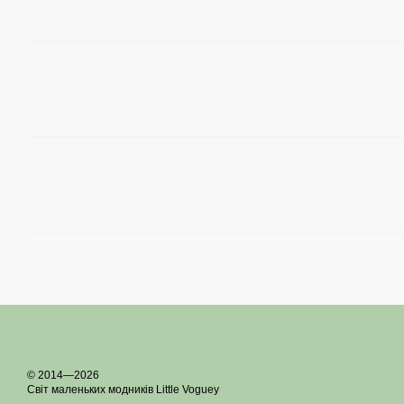
© 2014—2026
Світ маленьких модників Little Voguey