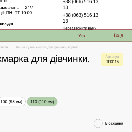
боти:
+38 (066) 516 13
амовлень — 24/7
13
ції: ПН–ПТ 10:00–
+38 (063) 516 13
13
ихідні
Передзвонити вам?
Вхід
Укр
яткові
Пишна сукня-хмарка для дівчинки, коралл
марка для дівчинки,
Артикул
ПП0115
100 (98 см)
110 (110 см)
В бажання