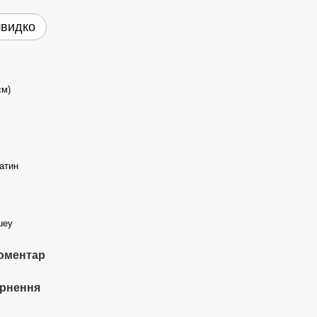
швидко
см)
атин
guey
коментар
рнення