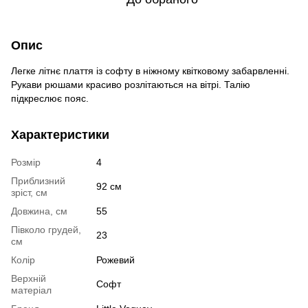
Опис
Легке літнє плаття із софту в ніжному квітковому забарвленні.
Рукави рюшами красиво розлітаються на вітрі. Талію
підкреслює пояс.
Характеристики
Розмір
4
Приблизний
92 см
зріст, см
Довжина, см
55
Півколо грудей,
23
см
Колір
Рожевий
Верхній
Софт
матеріал