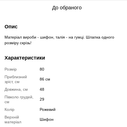
До обраного
Опис
Матеріал вироби - шифон, талія - ​​на гумці. Шлапка одного
розміру скрізь!
Характеристики
Розмір
80
Приблизний
86 см
зріст, см
Довжина, см
48
Півколо грудей,
29
см
Колір
Рожевий
Верхній
Шифон
матеріал