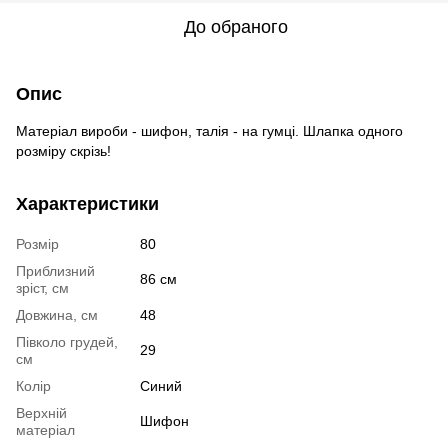
До обраного
Опис
Матеріал вироби - шифон, талія - ​​на гумці. Шлапка одного
розміру скрізь!
Характеристики
Розмір
80
Приблизний
86 см
зріст, см
Довжина, см
48
Півколо грудей,
29
см
Колір
Синий
Верхній
Шифон
матеріал