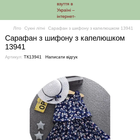
Літо
Сукні літні
Сарафан з шифону з капелюшком 13941
Сарафан з шифону з капелюшком
13941
Артикул:
ТК13941
Написати відгук