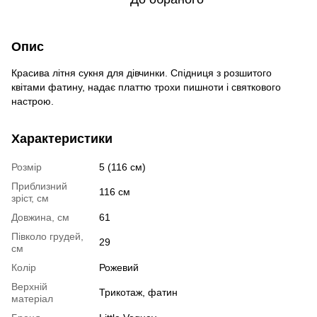
Опис
Красива літня сукня для дівчинки. Спідниця з розшитого
квітами фатину, надає платтю трохи пишноти і святкового
настрою.
Характеристики
Розмір
5 (116 см)
Приблизний
116 см
зріст, см
Довжина, см
61
Півколо грудей,
29
см
Колір
Рожевий
Верхній
Трикотаж, фатин
матеріал