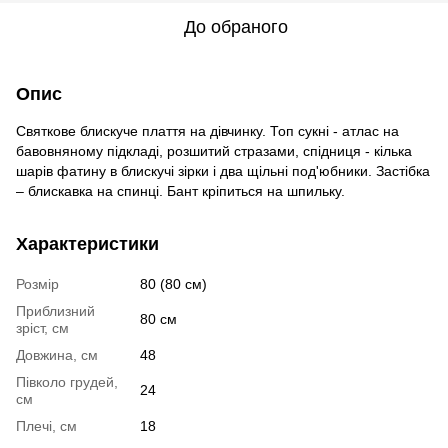
До обраного
Опис
Святкове блискуче плаття на дівчинку. Топ сукні - атлас на
бавовняному підкладі, розшитий стразами, спідниця - кілька
шарів фатину в блискучі зірки і два щільні под'юбники. Застібка
– блискавка на спинці. Бант кріпиться на шпильку.
Характеристики
Розмір
80 (80 см)
Приблизний
80 см
зріст, см
Довжина, см
48
Півколо грудей,
24
см
Плечі, см
18