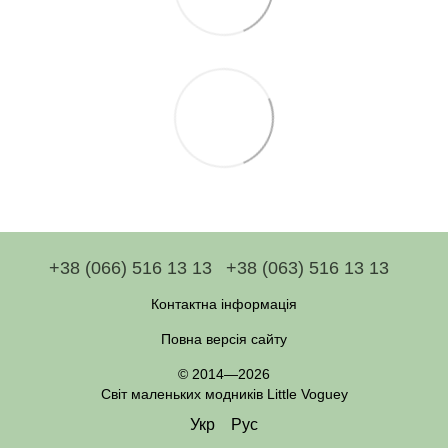
+38 (066) 516 13 13
+38 (063) 516 13 13
Контактна інформація
Повна версія сайту
© 2014—2026
Світ маленьких модників Little Voguey
Укр
Рус